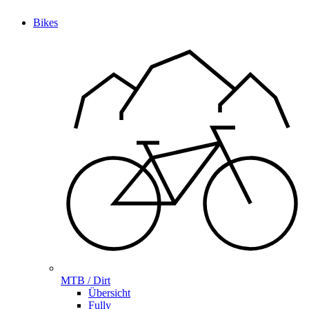
Bikes
MTB / Dirt
Übersicht
Fully