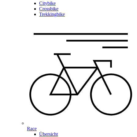
Citybike
Crossbike
Trekkingbike
Race
Übersicht