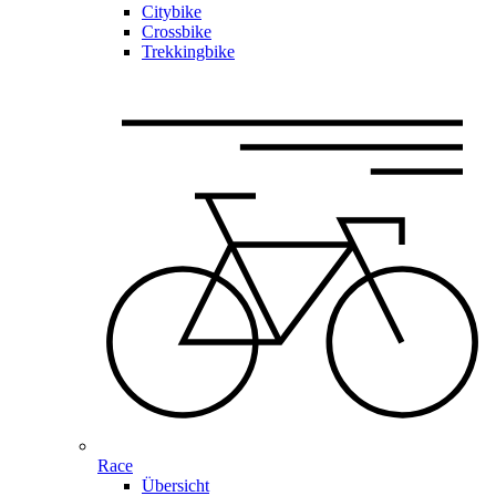
Citybike
Crossbike
Trekkingbike
Race
Übersicht