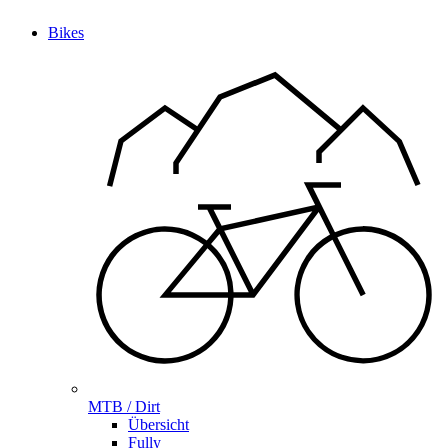
Bikes
MTB / Dirt
Übersicht
Fully