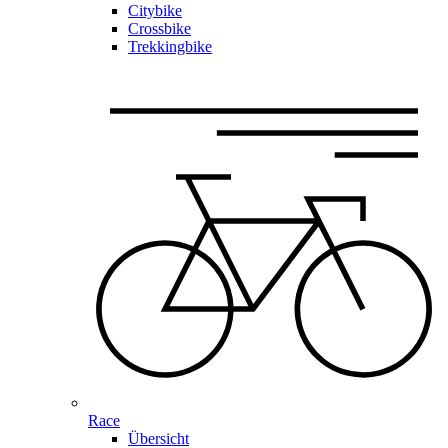
Citybike
Crossbike
Trekkingbike
Race
Übersicht