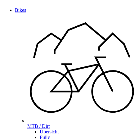
Bikes
MTB / Dirt
Übersicht
Fully