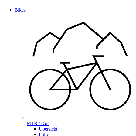
Bikes
MTB / Dirt
Übersicht
Fully