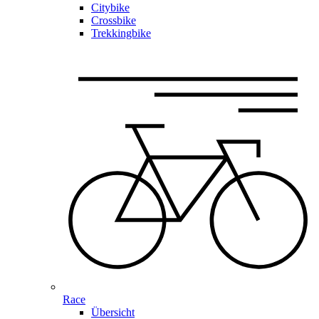
Citybike
Crossbike
Trekkingbike
Race
Übersicht