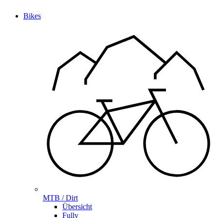
Bikes
MTB / Dirt
Übersicht
Fully