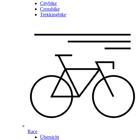
Citybike
Crossbike
Trekkingbike
Race
Übersicht