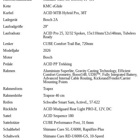
Kette
KMC eGlide
Kurbel
ACID MTB Hybrid Pro, 38T
Ladegerät
Bosch 2A
Laufradgröße
29''
Laufradsatz
ACID Pro 25, 32/32 Spokes, 15x110mm/12x148mm, Tubeless
Ready
Lenker
CUBE Comfort Trail Bar, 720mm
Modelljahr
2026
Motor
Bosch
Pedale
ACID PP Trekking
Rahmen
Aluminium Superlite, Gravity Casting Technology, Efficient
Comfort Geometry, Boost148, UDH™, Fully Integrated Battery,
Advanced Internal Cable Routing, Kickstand/Fender/Carrier
Mounting Points
Rahmenform
Trapez
Rahmenhöhe
Trapeze 46 cm
Reifen
Schwalbe Smart Sam, ActiveL, 57-622
Rücklicht
ACID Mudguard Rear Light PRO-E, 12V, DC
Sattel
ACID Sequence 180
Sattelstütze
CUBE Performance Post, 31.6mm
Schalthebel
Shimano Cues SL-U6000, Rapidfire-Plus
Schaltwerk
Shimano Cues RD-U6000-GS, 10-Speed