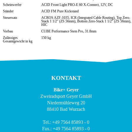
Scheinwerfer
ACID Front Light PRO-E 60 X-Connect, 12V, DC
Ständer
ACID FM Pure Kickstand
Steuersatz
ACROS AZF-1035, ICR (Integrated Cable Routing), Top Zero-
Stack 1 1/2" (ZS 56mm), Bottom Zero-Stack 1 1/2" (ZS 56mm),
HIC
Vorbau
CUBE Performance Stem Pro, 31.8mm
Zulässiges
150 kg
Gesamtgewicht in kg
KONTAKT
Bike+ Geyer
Zweiradsport Geyer GmbH
Niedermühleweg 20
88410 Bad Wurzach
Tel.: +49 7564 85893 - 0
Fax.: +49 7564 85893 - 0