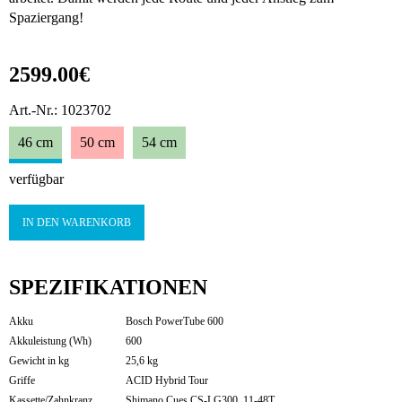
Spaziergang!
2599.00€
Art.-Nr.: 1023702
46 cm
50 cm
54 cm
verfügbar
IN DEN WARENKORB
SPEZIFIKATIONEN
Akku
Bosch PowerTube 600
Akkuleistung (Wh)
600
Gewicht in kg
25,6 kg
Griffe
ACID Hybrid Tour
Kassette/Zahnkranz
Shimano Cues CS-LG300, 11-48T