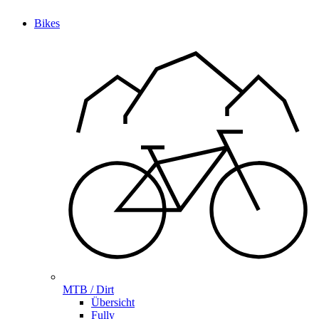
Bikes
MTB / Dirt
Übersicht
Fully