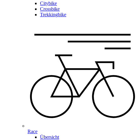
Citybike
Crossbike
Trekkingbike
Race
Übersicht