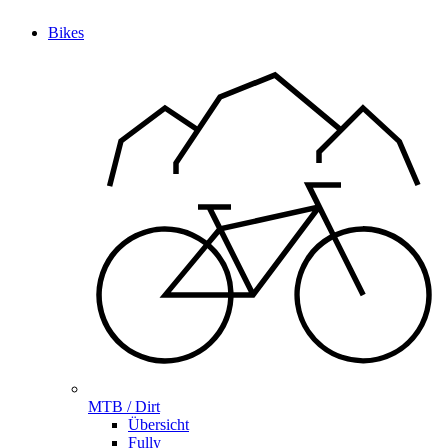
Bikes
MTB / Dirt
Übersicht
Fully