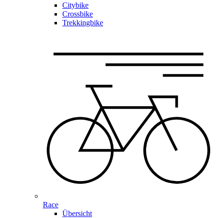
Citybike
Crossbike
Trekkingbike
Race
Übersicht