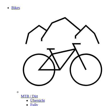
Bikes
MTB / Dirt
Übersicht
Fully