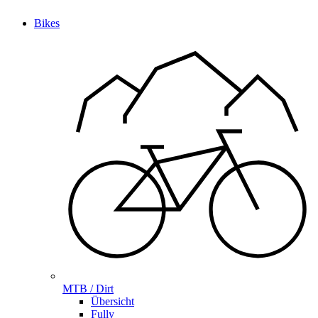
Bikes
MTB / Dirt
Übersicht
Fully