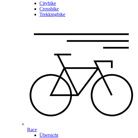
Citybike
Crossbike
Trekkingbike
Race
Übersicht