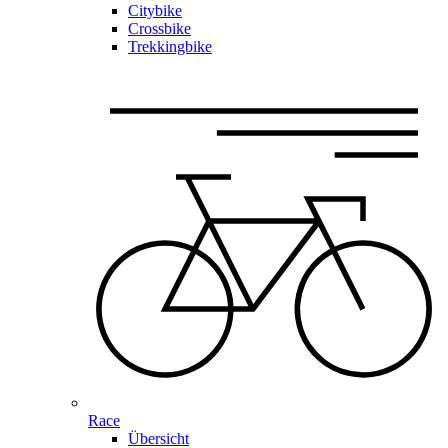
Citybike
Crossbike
Trekkingbike
Race
Übersicht