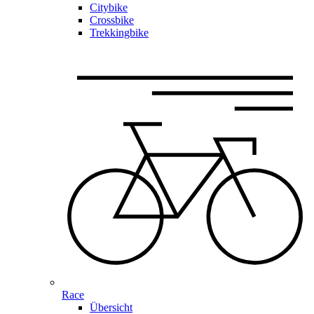
Citybike
Crossbike
Trekkingbike
Race
Übersicht