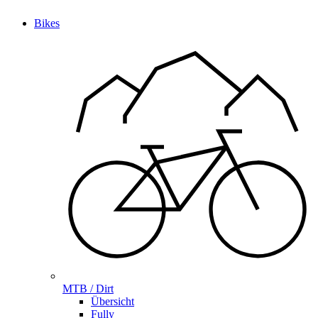
Bikes
MTB / Dirt
Übersicht
Fully