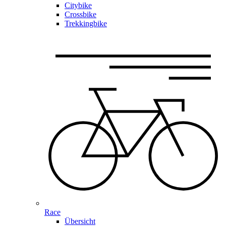
Citybike
Crossbike
Trekkingbike
Race
Übersicht