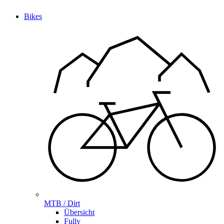
Bikes
MTB / Dirt
Übersicht
Fully