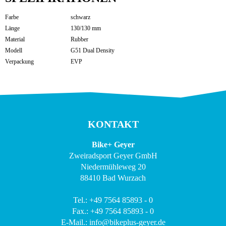
Farbe
schwarz
Länge
130/130 mm
Material
Rubber
Modell
G51 Dual Density
Verpackung
EVP
KONTAKT
Bike+ Geyer
Zweiradsport Geyer GmbH
Niedermühleweg 20
88410 Bad Wurzach
Tel.: +49 7564 85893 - 0
Fax.: +49 7564 85893 - 0
E-Mail.: info@bikeplus-geyer.de