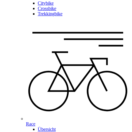
Citybike
Crossbike
Trekkingbike
Race
Übersicht