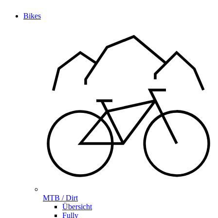
Bikes
MTB / Dirt
Übersicht
Fully