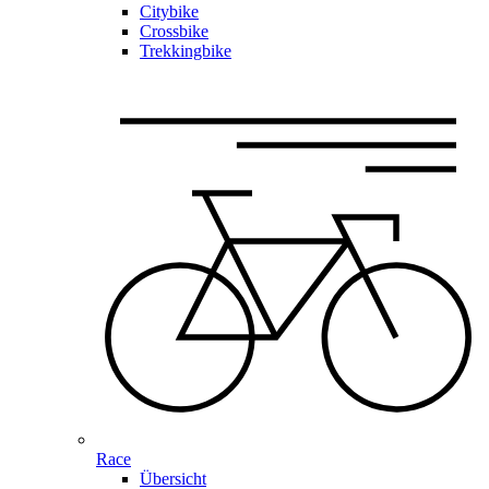
Citybike
Crossbike
Trekkingbike
Race
Übersicht