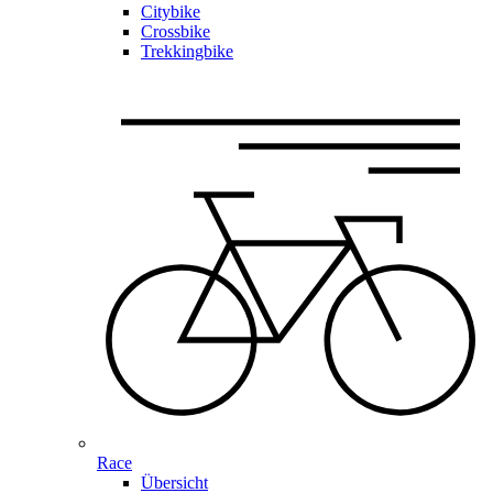
Citybike
Crossbike
Trekkingbike
Race
Übersicht